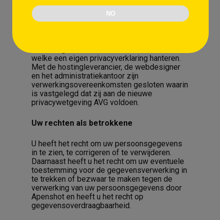
derden en verstrekt deze uitsluitend indien
dit nodig is voor de uitvoering van onze
NO
overeenkomst met u of om te voldoen aan
een wettelijke verplichting. Dit omvat
tenminste de hosting leverancier, de
webdesigner en het administratiekantoor,
welke een eigen privacyverklaring hanteren.
Met de hostingleverancier, de webdesigner
en het administratiekantoor zijn
verwerkingsovereenkomsten gesloten waarin
is vastgelegd dat zij aan de nieuwe
privacywetgeving AVG voldoen.
Uw rechten als betrokkene
U heeft het recht om uw persoonsgegevens
in te zien, te corrigeren of te verwijderen.
Daarnaast heeft u het recht om uw eventuele
toestemming voor de gegevensverwerking in
te trekken of bezwaar te maken tegen de
verwerking van uw persoonsgegevens door
Apenshot en heeft u het recht op
gegevensoverdraagbaarheid.