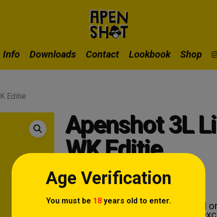
Info
Downloads
Contact
Lookbook
Shop
K Editie
Apenshot 3L Li
WK Editie
€
65,99
Age Verification
You must be
18
years old to enter.
Niet normaal groot. Niet normaal or
Deze 3 liter beuker komt in een ex