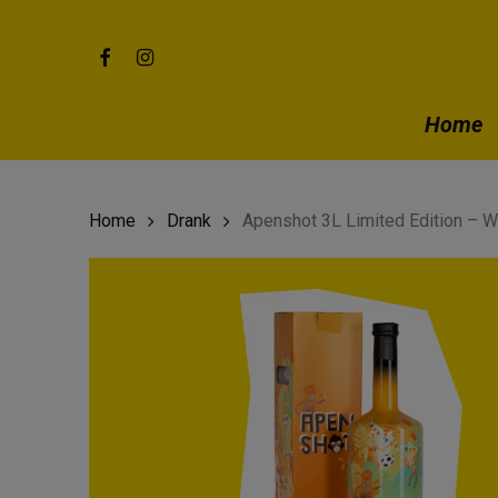
Skip
to
main
facebook
instagram
content
Home
Home
Drank
Apenshot 3L Limited Edition – W