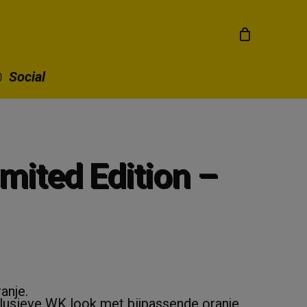
Social
mited Edition –
anje.
clusieve WK look met bijpassende oranje