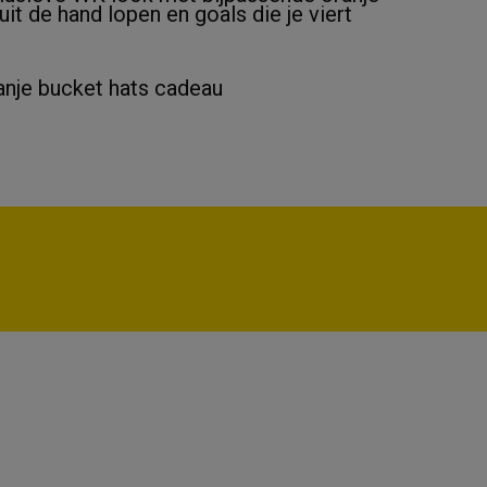
it de hand lopen en goals die je viert
anje bucket hats cadeau