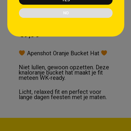
Apenshot Oranje Bucket
NO
hat
€
9,99
Apenshot Oranje Bucket Hat
Niet lullen, gewoon opzetten. Deze
knaloranje bucket hat maakt je fit
meteen WK-ready.
Licht, relaxed fit en perfect voor
lange dagen feesten met je maten.