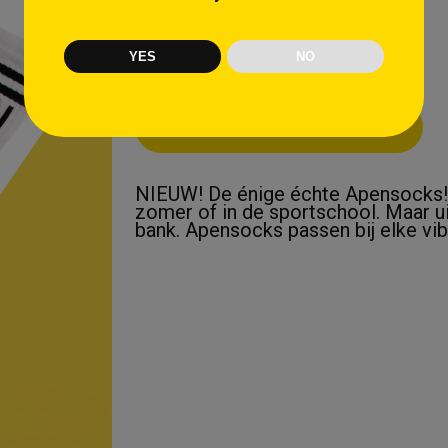
YES
NO
Toevoegen aan winkelwagen
NIEUW! De énige échte Apensocks
zomer of in de sportschool. Maar u
bank. Apensocks passen bij elke vibe