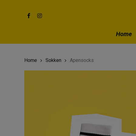
Skip
to
main
facebook
instagram
content
Home
Home
Sokken
Apensocks